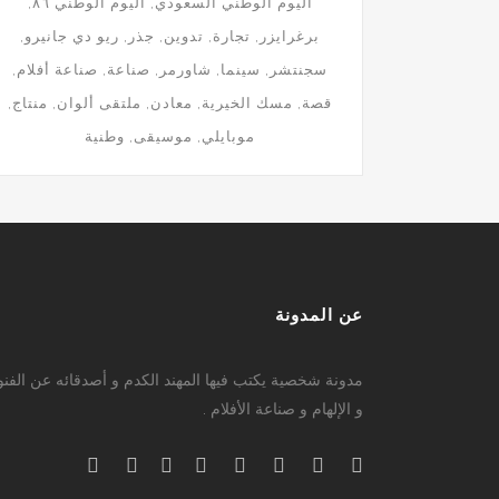
اليوم الوطني السعودي
اليوم الوطني ٨٦
برغرايزر
تجارة
تدوين
جذر
ريو دي جانيرو
سجنتشر
سينما
شاورمر
صناعة
صناعة أفلام
قصة
مسك الخيرية
معادن
ملتقى ألوان
منتاج
موبايلي
موسيقى
وطنية
عن المدونة
مدونة شخصية يكتب فيها المهند الكدم و أصدقائه عن الفن
و الإلهام و صناعة الأفلام .