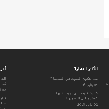
الأكثر انتشارا ً
أخر 
مما يتكون الصوت في السينما ؟
الجا
ون
في ت
01 يناير, 2016
04 أكتوبر, 2017
٩ اسئلة يجب ان تجيب عليها
كمخرج قبل التصوير !
كتابة
– SETUP AND PAYOFF
02 يناير, 2016