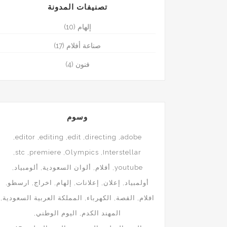
تصنيفات المدونة
إلهام
(10)
صناعة أفلام
(17)
فنون
(4)
وسوم
editor
editing
edit
directing
adobe
stc
premiere
Olympics
Interstellar
youtube
أفلام
ألوان السعودية
ألومبياد
أولمبياد
إعلان
إعلانات
إلهام
اخراج
ارسطو
افلام
القصة
الكهرباء
المملكة العربية السعودية
المهند الكدم
اليوم الوطني