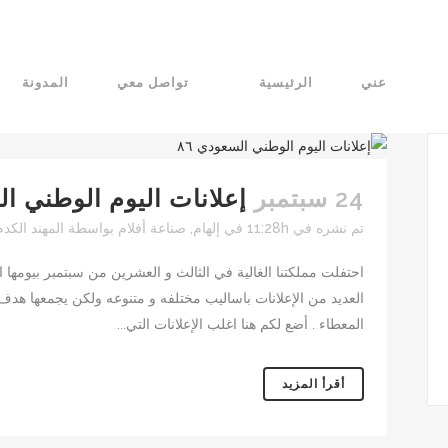
عني
الرئيسية
تواصل معي
المدونة
24 سبتمبر
إعلانات اليوم الوطني السع
تم نشره في 11:28h
في
إلهام
,
صناعة أفلام
بواسطة
المهند الكدم
احتفلت مملكتنا الغالية في الثالث و العشرين من سبتمبر بيومها ال
العديد من الإعلانات باساليب مختلفه و متنوعه ولكن يجمعها هدف و
المعطاء . أضع لكم هنا اغلب الإعلانات التي...
أقرأ المزيد