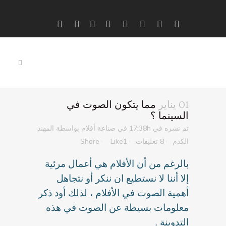
01 يناير
مما يتكون الصوت في
السينما ؟
تم نشره في 17:38h
في
صناعة أفلام
بواسطة
المهند
الكدم
8 تعليقات
1
Like
Share
بالرغم من أن الأفلام هي أعمال مرئية
إلا أننا لا نستطيع ان ننكر أو نتجاهل
أهمية الصوت في الأفلام ، لذلك أود ذكر
معلومات بسيطة عن الصوت في هذه
التدوينة .