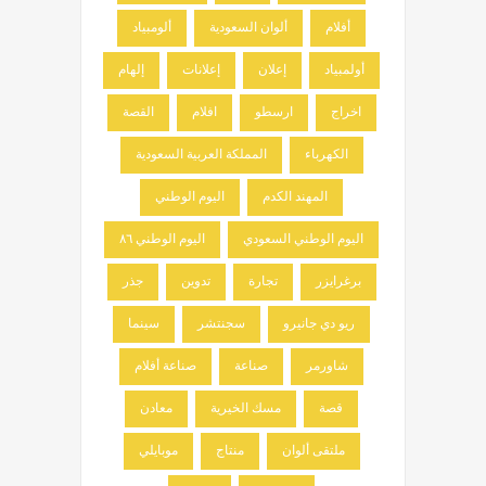
أفلام
ألوان السعودية
ألومبياد
أولمبياد
إعلان
إعلانات
إلهام
اخراج
ارسطو
افلام
القصة
الكهرباء
المملكة العربية السعودية
المهند الكدم
اليوم الوطني
اليوم الوطني السعودي
اليوم الوطني ٨٦
برغرايزر
تجارة
تدوين
جذر
ريو دي جانيرو
سجنتشر
سينما
شاورمر
صناعة
صناعة أفلام
قصة
مسك الخيرية
معادن
ملتقى ألوان
منتاج
موبايلي