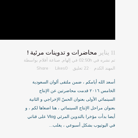
11 يناير
محاضرات و تدوينات مرئية !
تم نشره في 02:50h
في
إلهام
,
صناعة أفلام
بواسطة
المهند الكدم
22 تعليق
0
Likes
Share
أسعد الله أيامكم ، ضمن ملتقى ألوان السعودية
الخامس ٢٠١٦ قدمت محاضرتين عن الإنتاج
السينمائي الأولى بعنوان الحسّ الإخراجي و الثانية
بعنوان مراحل الإنتاج السينمائي ، هنا اضعاها لكم ، و
أيضا بدأت مؤخرا بالتدوين المرئي Vlog على قناتي
في اليوتيوب بشكل أسبوعي ، يغلب...