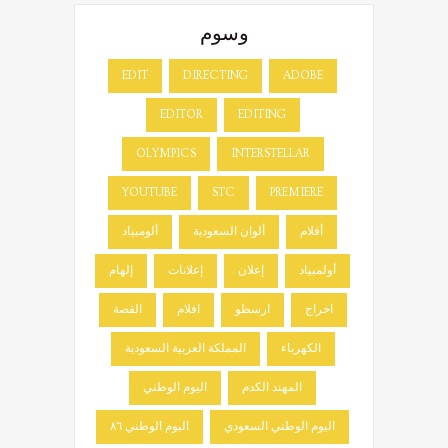
وسوم
EDIT
DIRECTING
ADOBE
EDITOR
EDITING
OLYMPICS
INTERSTELLAR
YOUTUBE
STC
PREMIERE
أفلام
ألوان السعودية
ألومبياد
أولمبياد
إعلان
إعلانات
إلهام
اخراج
ارسطو
افلام
القصة
الكهرباء
المملكة العربية السعودية
المهند الكدم
اليوم الوطني
اليوم الوطني السعودي
اليوم الوطني ٨٦