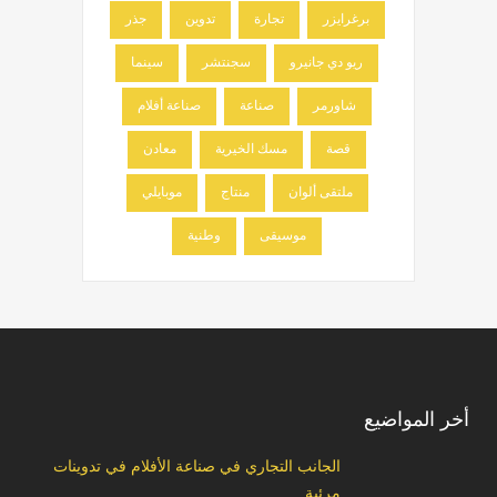
برغرايزر
تجارة
تدوين
جذر
ريو دي جانيرو
سجنتشر
سينما
شاورمر
صناعة
صناعة أفلام
قصة
مسك الخيرية
معادن
ملتقى ألوان
منتاج
موبايلي
موسيقى
وطنية
أخر المواضيع
الجانب التجاري في صناعة الأفلام في تدوينات
مرئية