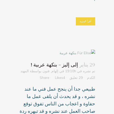
أقرأ المزيد
29 يناير
إلى إليز – بنكهة عربية !
تم نشره في 19:10h
في
إلهام
,
فنون
بواسطة
المهند
الكدم
29 تعليق
4
Likes
Share
طبيعي جدا أن ينجح عمل فني ما عند
نشره ، و قد يحدث أن يلقى عمل ما
حفاوة و اعجاب من الناس تفوق توقع
صاحب العمل عند نشره و قد تبهره ردة