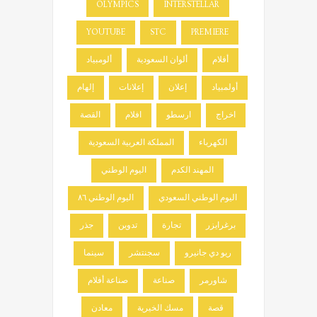
OLYMPICS
INTERSTELLAR
YOUTUBE
STC
PREMIERE
أفلام
ألوان السعودية
ألومبياد
أولمبياد
إعلان
إعلانات
إلهام
اخراج
ارسطو
افلام
القصة
الكهرباء
المملكة العربية السعودية
المهند الكدم
اليوم الوطني
اليوم الوطني السعودي
اليوم الوطني ٨٦
برغرايزر
تجارة
تدوين
جذر
ريو دي جانيرو
سجنتشر
سينما
شاورمر
صناعة
صناعة أفلام
قصة
مسك الخيرية
معادن