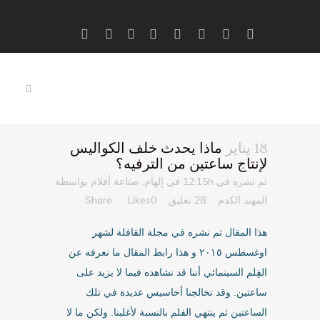
18 يناير
ماذا يحدث خلف الكواليس
لإنتاج ساعتين من الترفيه؟
تم نشره في 12:15h
في
إلهام
,
صناعة أفلام
بواسطة
المهند الكدم
28 تعليق
0
Likes
Share
هذا المقال تم نشره في مجلة القافلة لشهر
اوغسطس ٢٠١٥ و هذا رابط المقال ما نعرفه عن
الفِلم السينمائي أننا قد نشاهده فيما لا يزيد على
ساعتين. وقد تخالجنا أحاسيس عديدة في تلك
الساعتين ثم ينتهي الفلم بالنسبة لأغلبنا. ولكن ما لا